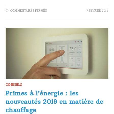
SUR
COMMENTAIRES FERMÉS
7 FÉVRIER 2019
CHAUFFAGE
AU
BOIS:
UNE
CHAUDIÈRE,
UN
POÊLE
OU
UN
INSERT?
CONSEILS
Primes à l’énergie : les
nouveautés 2019 en matière de
chauffage