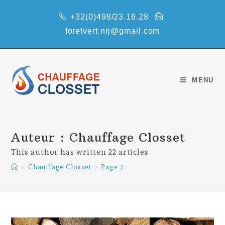
Skip
+32(0)498/23.16.28
to
content
foretvert.nrj@gmail.com
MENU
Auteur :
Chauffage Closset
This author has written 22 articles
>
Chauffage Closset
>
Page 7