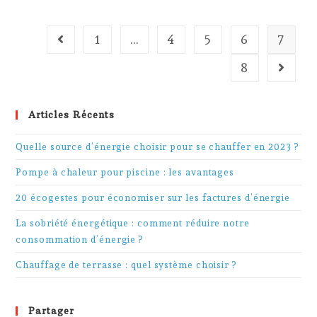
DE
CHAUFFAGE
AVEC
DES
1
…
4
5
6
7
Go to the previous page
GESTES
ÉCOLOGIQUES
8
Go to t
Articles Récents
Quelle source d’énergie choisir pour se chauffer en 2023 ?
Pompe à chaleur pour piscine : les avantages
20 écogestes pour économiser sur les factures d’énergie
La sobriété énergétique : comment réduire notre
consommation d’énergie ?
Chauffage de terrasse : quel système choisir ?
Partager