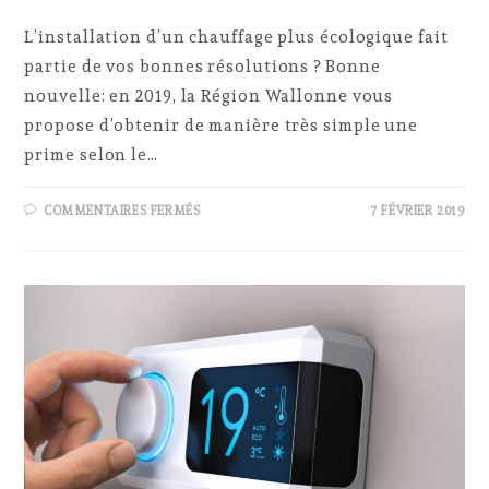
L’installation d’un chauffage plus écologique fait
partie de vos bonnes résolutions ? Bonne
nouvelle: en 2019, la Région Wallonne vous
propose d’obtenir de manière très simple une
prime selon le…
SUR
COMMENTAIRES FERMÉS
7 FÉVRIER 2019
PRIMES
À
L’ÉNERGIE
:
LES
NOUVEAUTÉS
2019
EN
MATIÈRE
DE
CHAUFFAGE