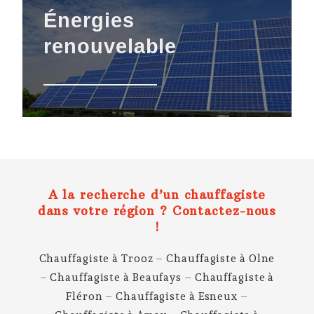
Énergies
renouvelable
A la recherche d’un chauffagiste
dans votre région ? Contactez-nous
!
Chauffagiste à Trooz
–
Chauffagiste à Olne
–
Chauffagiste à Beaufays
–
Chauffagiste à
Fléron
–
Chauffagiste à Esneux
–