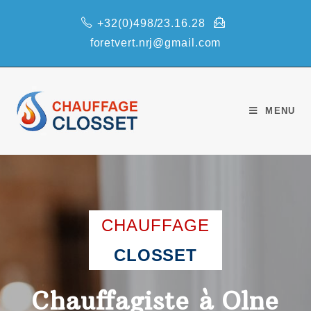
+32(0)498/23.16.28
foretvert.nrj@gmail.com
MENU
CHAUFFAGE
CLOSSET
Chauffagiste à Olne