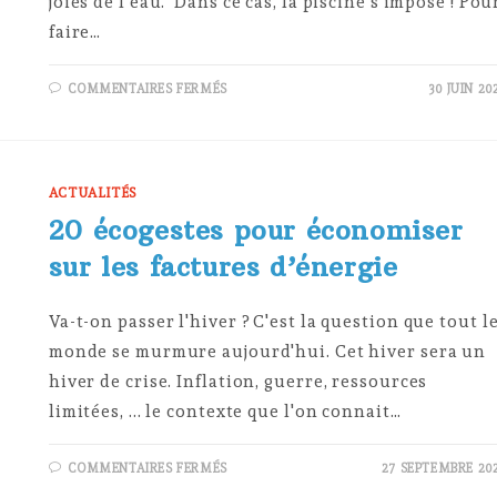
joies de l'eau. Dans ce cas, la piscine s'impose ! Pou
faire…
SUR
COMMENTAIRES FERMÉS
30 JUIN 20
POMPE
À
CHALEUR
POUR
PISCINE
:
LES
ACTUALITÉS
AVANTAGES
20 écogestes pour économiser
sur les factures d’énergie
Va-t-on passer l'hiver ? C'est la question que tout l
monde se murmure aujourd'hui. Cet hiver sera un
hiver de crise. Inflation, guerre, ressources
limitées, ... le contexte que l'on connait…
SUR
COMMENTAIRES FERMÉS
27 SEPTEMBRE 20
20
ÉCOGESTES