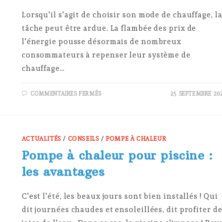
Lorsqu'il s'agit de choisir son mode de chauffage, l
tâche peut être ardue. La flambée des prix de
l'énergie pousse désormais de nombreux
consommateurs à repenser leur système de
chauffage…
SUR
COMMENTAIRES FERMÉS
25 SEPTEMBRE 20
QUELLE
SOURCE
D’ÉNERGIE
CHOISIR
POUR
SE
CHAUFFER
ACTUALITÉS
/
CONSEILS
/
POMPE À CHALEUR
EN
2023
Pompe à chaleur pour piscine :
?
les avantages
C'est l'été, les beaux jours sont bien installés ! Qui
dit journées chaudes et ensoleillées, dit profiter d