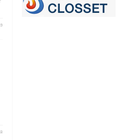
r
23
e
22