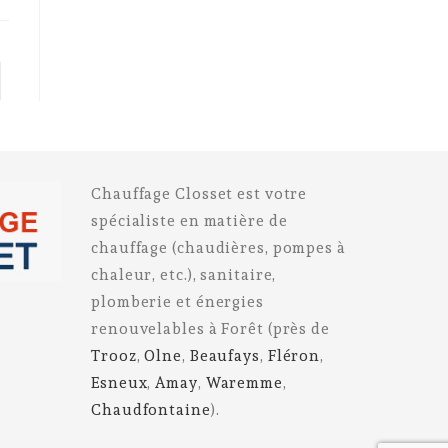
to the next page
Chauffage Closset est votre
spécialiste en matière de
chauffage (chaudières, pompes à
chaleur, etc.), sanitaire,
plomberie et énergies
renouvelables à Forêt (près de
Trooz
,
Olne
,
Beaufays
,
Fléron
,
Esneux
,
Amay
,
Waremme
,
Chaudfontaine
).