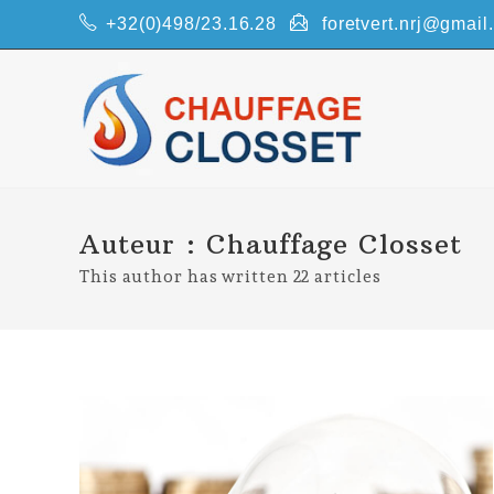
Skip
+32(0)498/23.16.28
foretvert.nrj@gmail
to
content
Auteur :
Chauffage Closset
This author has written 22 articles