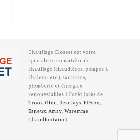
to the next page
Chauffage Closset est votre
spécialiste en matière de
chauffage (chaudières, pompes à
chaleur, etc.), sanitaire,
plomberie et énergies
renouvelables à Forêt (près de
Trooz
,
Olne
,
Beaufays
,
Fléron
,
Esneux
,
Amay
,
Waremme
,
Chaudfontaine
).