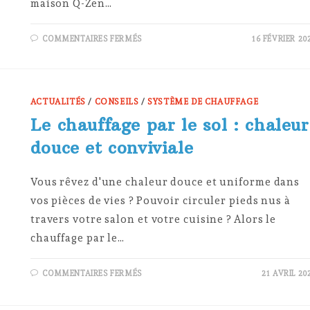
maison Q-Zen…
SUR
COMMENTAIRES FERMÉS
16 FÉVRIER 20
COMMENT
CHAUFFER
UNE
NOUVELLE
CONSTRUCTION
Q-
ZEN
ACTUALITÉS
/
CONSEILS
/
SYSTÈME DE CHAUFFAGE
?
Le chauffage par le sol : chaleur
douce et conviviale
Vous rêvez d'une chaleur douce et uniforme dans
vos pièces de vies ? Pouvoir circuler pieds nus à
travers votre salon et votre cuisine ? Alors le
chauffage par le…
SUR
COMMENTAIRES FERMÉS
21 AVRIL 20
LE
CHAUFFAGE
PAR
LE