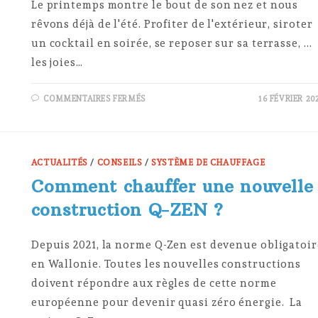
Le printemps montre le bout de son nez et nous
rêvons déjà de l'été. Profiter de l'extérieur, siroter
un cocktail en soirée, se reposer sur sa terrasse, ...
les joies…
SUR
COMMENTAIRES FERMÉS
16 FÉVRIER 20
CHAUFFAGE
DE
TERRASSE
:
QUEL
SYSTÈME
CHOISIR
ACTUALITÉS
/
CONSEILS
/
SYSTÈME DE CHAUFFAGE
?
Comment chauffer une nouvelle
construction Q-ZEN ?
Depuis 2021, la norme Q-Zen est devenue obligatoir
en Wallonie. Toutes les nouvelles constructions
doivent répondre aux règles de cette norme
européenne pour devenir quasi zéro énergie. La