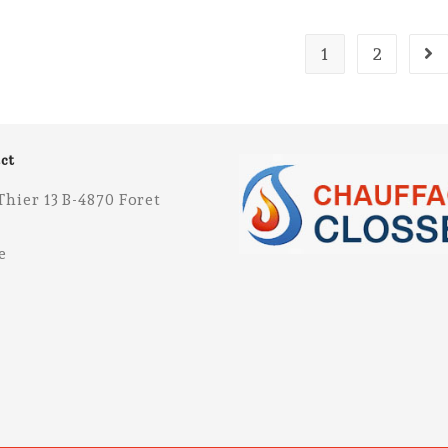
SOL
:
CHALEUR
DOUCE
1
2
Go 
ET
CONVIVIALE
ct
Thier 13 B-4870 Foret
e