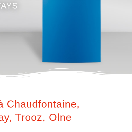
FAYS
à Chaudfontaine,
y, Trooz, Olne