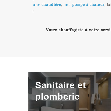
une
chaudière
,
une
pompe à chaleur
, f
!
Votre chauffagiste à votre serv
Sanitaire
et
plomberie