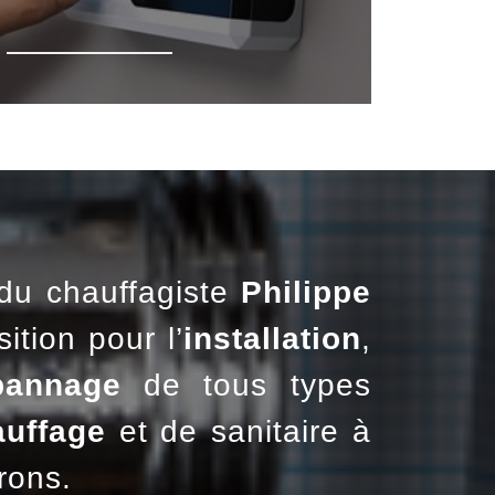
du chauffagiste
Philippe
ition pour l’
installation
,
pannage
de tous types
auffage
et de sanitaire à
rons.