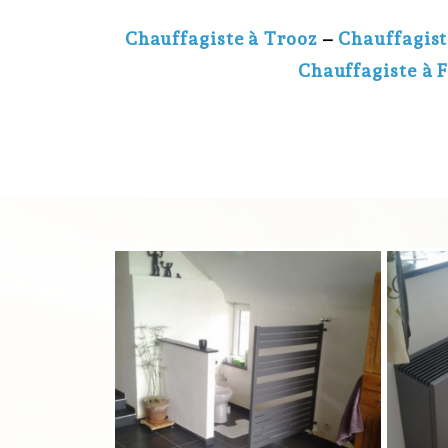
Chauffagiste à Trooz
–
Chauffagist
Chauffagiste à 