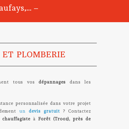
eaufays,… –
 ET PLOMBERIE
ement tous vos
dépannages
dans les
stance personnalisée dans votre projet
idement
un
devis gratuit
? Contactez
chauffagiste
à
Forêt (Trooz), près de