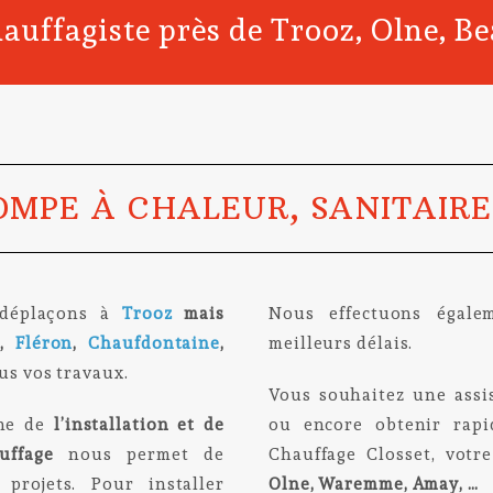
auffagiste près de Trooz, Olne, B
OMPE À CHALEUR, SANITAIRE
 déplaçons à
Trooz
mais
Nous effectuons égal
,
Fléron
,
Chaufdontaine
,
meilleurs délais.
us vos travaux.
Vous souhaitez une assi
ine de
l’installation et de
ou encore obtenir rap
uffage
nous permet de
Chauffage Closset, votre
projets. Pour installer
Olne, Waremme, Amay, …