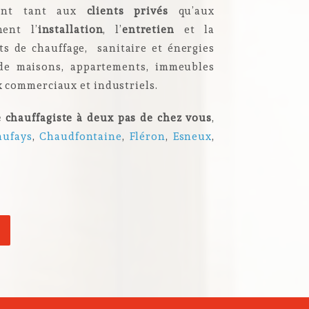
sent tant aux
clients privés
qu’aux
ent l’
installation
, l’
entretien
et la
s de chauffage, sanitaire et énergies
 de maisons, appartements, immeubles
x commerciaux et industriels.
e chauffagiste à deux pas de chez vous
,
aufays
,
Chaudfontaine
,
Fléron
,
Esneux
,