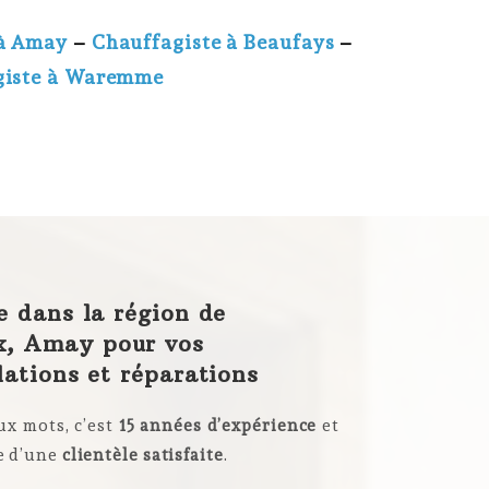
 à Amay
–
Chauffagiste à Beaufays
–
giste à Waremme
e dans la région de
, Amay pour vos
lations et réparations
ux mots, c’est
15 années d’expérience
et
e d’une
clientèle satisfaite
.