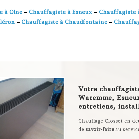
e à Olne
–
Chauffagiste à Esneux
–
Chauffagiste
Fléron
–
Chauffagiste à Chaudfontaine
–
Chauffa
Votre chauffagist
Waremme, Esneux
entretiens,
instal
Chauffage Closset en de
de
savoir-faire
au servic