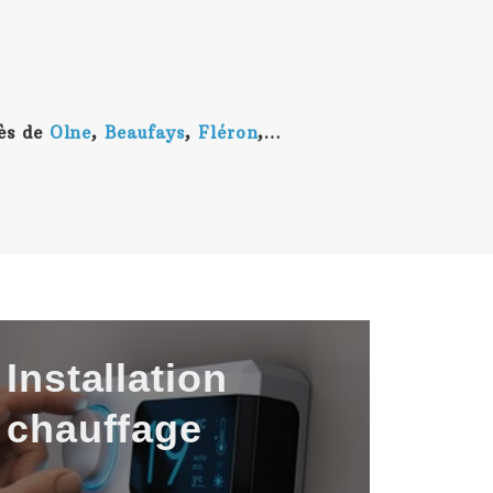
rès de
Olne
,
Beaufays
,
Fléron
,…
Installation
chauffage