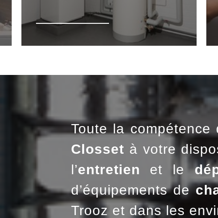
Toute la compétence 
Closset
à votre dispos
l’
entretien
et le
dé
d’équipements de
ch
Trooz et dans les envi