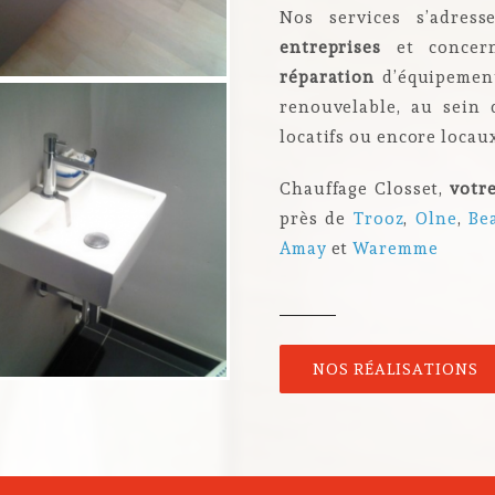
Nos services s’adres
entreprises
et concern
réparation
d’équipement
renouvelable, au sein
locatifs ou encore locau
Chauffage Closset,
votr
près de
Trooz
,
Olne
,
Be
Amay
et
Waremme
NOS RÉALISATIONS