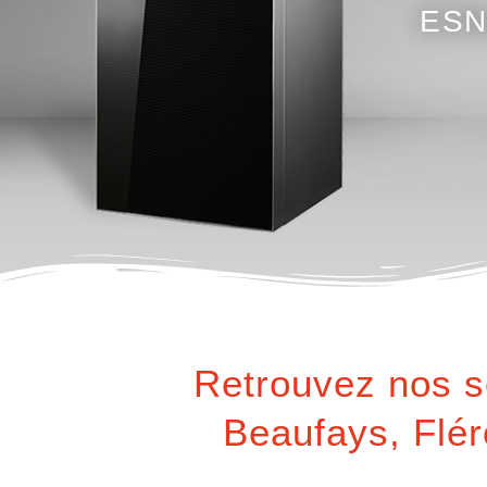
ESN
Retrouvez nos s
Beaufays, Flé