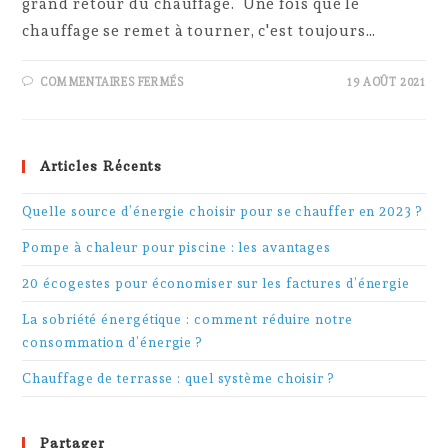
grand retour du chauffage. Une fois que le
chauffage se remet à tourner, c'est toujours…
SUR
COMMENTAIRES FERMÉS
19 AOÛT 2021
5
CONSEILS
POUR
RÉDUIRE
SA
FACTURE
Articles Récents
DE
CHAUFFAGE
EN
HIVER
Quelle source d’énergie choisir pour se chauffer en 2023 ?
Pompe à chaleur pour piscine : les avantages
20 écogestes pour économiser sur les factures d’énergie
La sobriété énergétique : comment réduire notre
consommation d’énergie ?
Chauffage de terrasse : quel système choisir ?
Partager