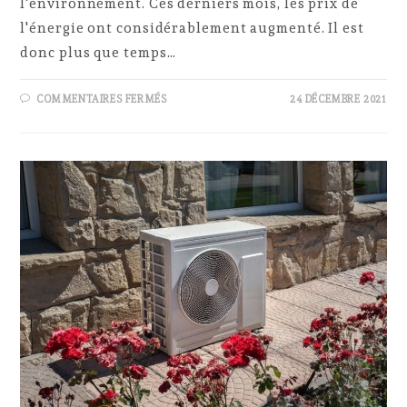
l'environnement. Ces derniers mois, les prix de
l'énergie ont considérablement augmenté. Il est
donc plus que temps…
SUR
COMMENTAIRES FERMÉS
24 DÉCEMBRE 2021
EN
2022,
ON
OPTE
POUR
LES
ÉNERGIES
RENOUVELABLES
!