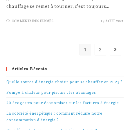
chauffage se remet à tourner, c'est toujours…
SUR
COMMENTAIRES FERMÉS
19 AOÛT 2021
5
CONSEILS
POUR
RÉDUIRE
SA
FACTURE
DE
1
2
Go to t
CHAUFFAGE
EN
HIVER
Articles Récents
Quelle source d’énergie choisir pour se chauffer en 2023 ?
Pompe à chaleur pour piscine : les avantages
20 écogestes pour économiser sur les factures d’énergie
La sobriété énergétique : comment réduire notre
consommation d’énergie ?