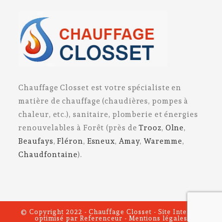
Chauffage Closset est votre spécialiste en
matière de chauffage (chaudières, pompes à
chaleur, etc.), sanitaire, plomberie et énergies
renouvelables à Forêt (près de
Trooz
,
Olne
,
Beaufays
,
Fléron
,
Esneux
,
Amay
,
Waremme
,
Chaudfontaine
).
© Copyright 2022 - Chauffage Closset - Site Internet
optimisé par
Referenceur
-
Mentions légales