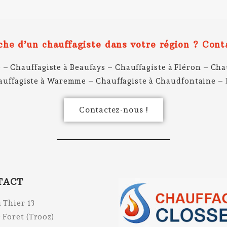
che d’un chauffagiste dans votre région ? Cont
e
–
Chauffagiste à Beaufays
–
Chauffagiste à Fléron
–
Cha
auffagiste à Waremme
–
Chauffagiste à Chaudfontaine
– 
Contactez-nous !
TACT
 Thier 13
 Foret (Trooz)