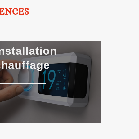
TENCES
nstallation
chauffage