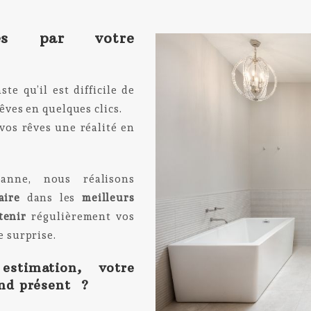
res par votre
te qu’il est difficile de
êves en quelques clics.
 vos rêves une réalité en
nne, nous réalisons
aire
dans les
meilleurs
tenir
régulièrement vos
e surprise.
stimation, votre
ond présent ?