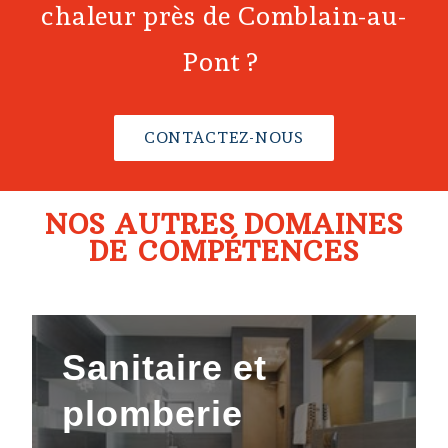
chaleur près de
Comblain-au-
Pont
?
CONTACTEZ-NOUS
NOS AUTRES DOMAINES
DE COMPÉTENCES
Sanitaire
et
plomberie