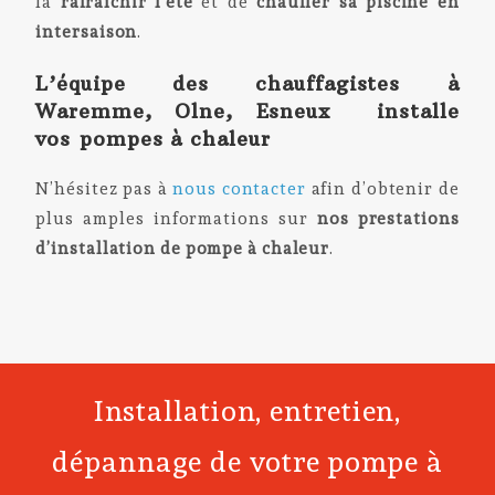
la
rafraîchir l’été
et de
chauffer sa piscine en
intersaison
.
L’équipe des chauffagistes à
Waremme, Olne, Esneux installe
vos
pompes à chaleur
N’hésitez pas à
nous contacter
afin d’obtenir de
plus amples informations sur
nos prestations
d’installation de
pompe à chaleur
.
Installation, entretien,
dépannage de votre pompe à