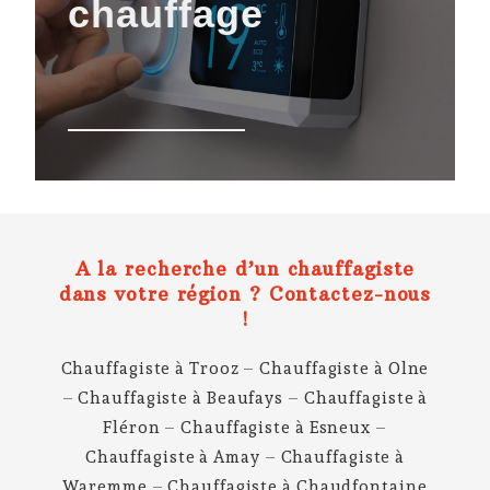
chauffage
A la recherche d’un chauffagiste
dans votre région ? Contactez-nous
!
Chauffagiste à Trooz
–
Chauffagiste à Olne
–
Chauffagiste à Beaufays
–
Chauffagiste à
Fléron
–
Chauffagiste à Esneux
–
Chauffagiste à Amay
–
Chauffagiste à
Waremme
–
Chauffagiste à Chaudfontaine