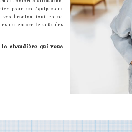
ces
et
confort d’utilisation
,
’opter pour un équipement
de vos
besoins
, tout en ne
ies
ou encore le
coût des
 la chaudière qui vous