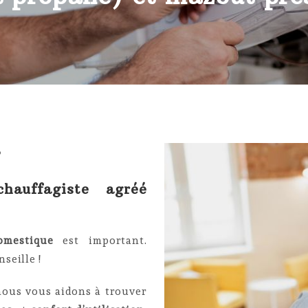
?
hauffagiste agréé
omestique
est important.
seille !
 nous vous aidons à trouver