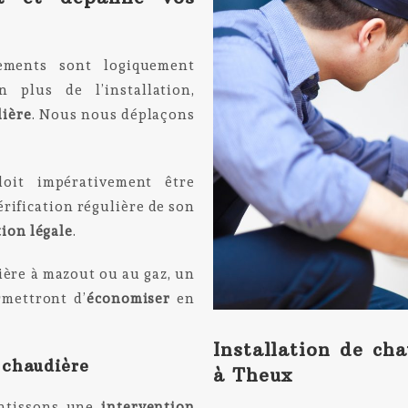
pements sont logiquement
 plus de l’installation,
ière
. Nous nous déplaçons
doit impérativement être
érification régulière de son
tion légale
.
dière à mazout ou au gaz, un
rmettront d’
économiser
en
Installation de cha
 chaudière
à Theux
antissons une
intervention