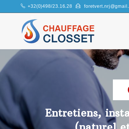
+32(0)498/23.16.28
foretvert.nrj@gmail
Entretiens, inst
(naturel e