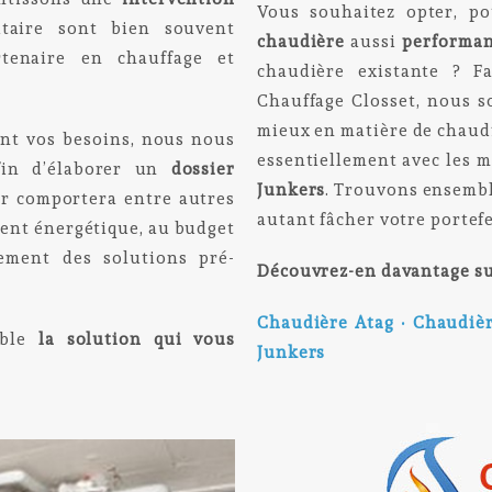
Vous souhaitez opter, po
taire sont bien souvent
chaudière
aussi
performa
tenaire en chauffage et
chaudière existante ? F
Chauffage Closset, nous s
mieux en matière de chaudi
ient vos besoins, nous nous
essentiellement avec les 
afin d’élaborer un
dossier
Junkers
. Trouvons ensembl
er comportera entre autres
autant fâcher votre portefe
ment énergétique, au budget
ment des solutions pré-
Découvrez-en davantage su
Chaudière Atag
•
Chaudiè
mble
la solution qui vous
Junkers