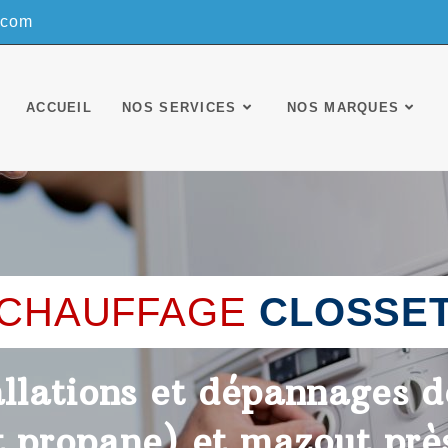
.com
ACCUEIL
NOS SERVICES
NOS MARQUES
CHAUFFAGE
CLOSSE
allations et dépannages 
t propane) et mazout pr