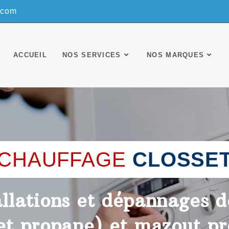
.com
ACCUEIL
NOS SERVICES
NOS MARQUES
CHAUFFAGE
CLOSSE
allations et dépannages 
 et propane) et mazout pr