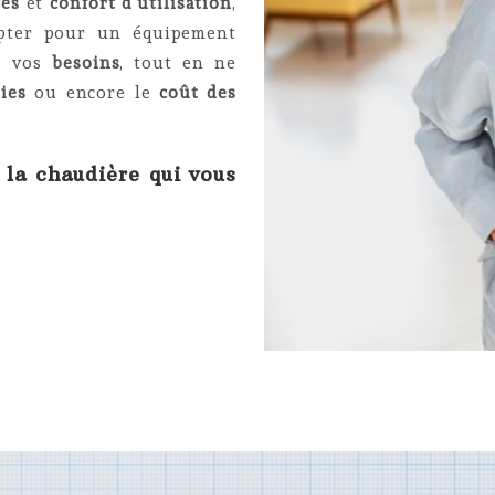
ces
et
confort d’utilisation
,
’opter pour un équipement
de vos
besoins
, tout en ne
ies
ou encore le
coût des
 la chaudière qui vous