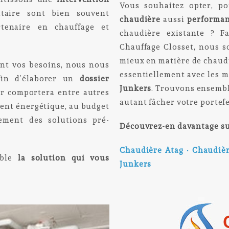
Vous souhaitez opter, po
taire sont bien souvent
chaudière
aussi
performa
tenaire en chauffage et
chaudière existante ? F
Chauffage Closset, nous s
mieux en matière de chaudi
ient vos besoins, nous nous
essentiellement avec les 
afin d’élaborer un
dossier
Junkers
. Trouvons ensembl
er comportera entre autres
autant fâcher votre portefe
ment énergétique, au budget
ment des solutions pré-
Découvrez-en davantage su
Chaudière Atag
•
Chaudiè
mble
la solution qui vous
Junkers