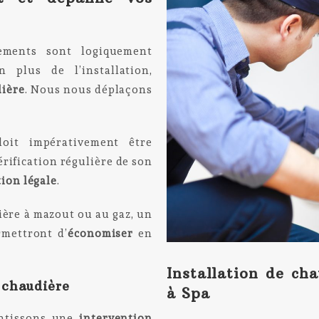
pements sont logiquement
 plus de l’installation,
ière
. Nous nous déplaçons
doit impérativement être
érification régulière de son
tion légale
.
dière à mazout ou au gaz, un
rmettront d’
économiser
en
Installation de cha
 chaudière
à Spa
antissons une
intervention