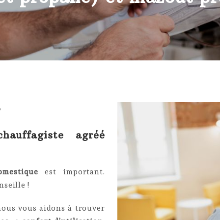
?
hauffagiste agréé
omestique
est important.
seille !
 nous vous aidons à trouver