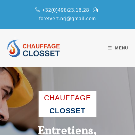
+32(0)498/23.16.28
foretvert.nrj@gmail.com
MENU
CHAUFFAGE
CLOSSET
Entretiens,