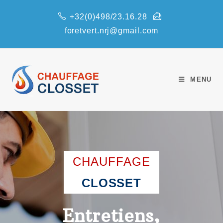
+32(0)498/23.16.28
foretvert.nrj@gmail.com
MENU
CHAUFFAGE
CLOSSET
Entretiens,